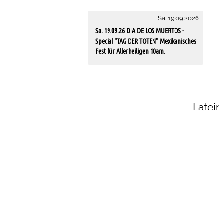
Dieses eingebettete Fenster zeigt die 
Sa. 19.09.2026
Sa. 19.09.26 DIA DE LOS MUERTOS -
Special "TAG DER TOTEN" Mexikanisches
Fest für Allerheiligen 10am.
Latei