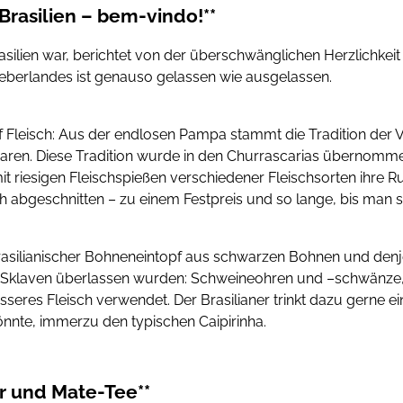
Brasilien – bem-vindo!**
asilien war, berichtet von der überschwänglichen Herzlichkei
eberlandes ist genauso gelassen wie ausgelassen.
f Fleisch: Aus der endlosen Pampa stammt die Tradition der Vi
ren. Diese Tradition wurde in den Churrascarias übernommen
it riesigen Fleischspießen verschiedener Fleischsorten ihre R
 abgeschnitten – zu einem Festpreis und so lange, bis man sat
 brasilianischer Bohneneintopf aus schwarzen Bohnen und denjen
 Sklaven überlassen wurden: Schweineohren und –schwänze
seres Fleisch verwendet. Der Brasilianer trinkt dazu gerne ein
nnte, immerzu den typischen Caipirinha.
er und Mate-Tee**