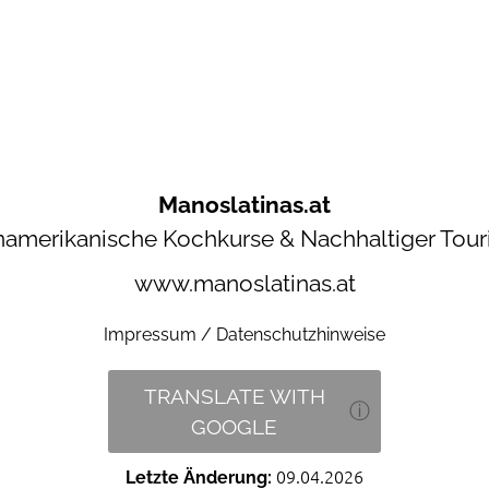
aktuellen Termine. Der Inhalt wird automatisch aktualisiert.
Manoslatinas.at
namerikanische Kochkurse & Nachhaltiger Tou
www.manoslatinas.at
Impressum / Datenschutzhinweise
TRANSLATE WITH
ⓘ
GOOGLE
Letzte Änderung:
09.04.2026