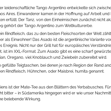
er leidenschaftliche Tango Argentino entwickelte sich zwisch
s Aires. Einwanderer kamen in der Hoffnung auf Arbeit und 
n erfüllt. Der Tanz, von den Einheimischen zunächst nicht akz
09 gehört der Tango Argentino zum Weltkulturerbe.
ein Rindfleisch, das zu den besten Fleischsorten der Welt zähl
der als Einwohner! Das Asado ist die argentinische Variante 
s Ereignis. Nicht nur der Grill hat für europäisches Verständ
et, ist im XXL-Format. Zum Asado gibt es eine scharf gewürzte
mian, Oregano, viel Knoblauch und Zwiebeln zubereitet wird.
efüllte Teigtaschen, bei denen je nach Region der Rand ande
en Rindfleisch, Hühnchen, oder Maisbrei, humita genannt.
iens ist der Mate-Tee aus den Blättern des Yerbabusches. Fü
t bitter – in Südamerika hingegen wird er wie unser Nachmit
eine belebende Wirkung.